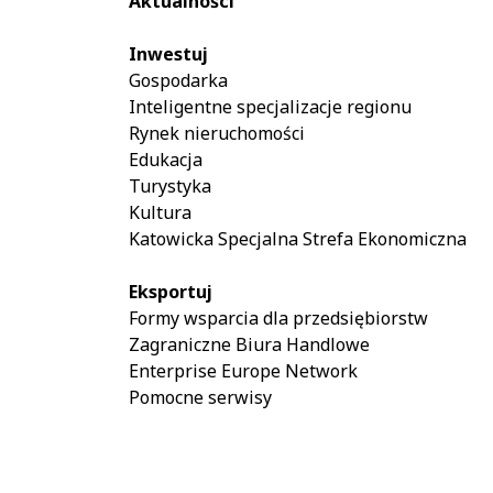
slaid.
the
Aktualności
Prawa
galleries.
strzałka:
Space:
Inwestuj
następny
starts
Gospodarka
slaid.
/
Inteligentne specjalizacje regionu
stops
Rynek nieruchomości
automatic
Edukacja
slaidshow
Turystyka
(play
Kultura
/
Katowicka Specjalna Strefa Ekonomiczna
pause).
Left
Eksportuj
arrow:
Formy wsparcia dla przedsiębiorstw
previous
Zagraniczne Biura Handlowe
slaid.
Enterprise Europe Network
Right
Pomocne serwisy
arrow:
next
slaid.