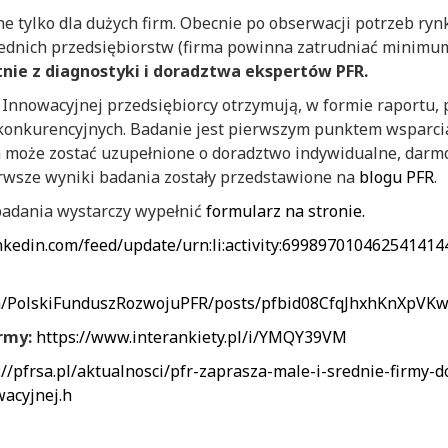
e tylko dla dużych firm. Obecnie po obserwacji potrzeb ryn
średnich przedsiębiorstw (firma powinna zatrudniać minim
nie z diagnostyki i doradztwa ekspertów PFR.
 Innowacyjnej przedsiębiorcy otrzymują, w formie raportu,
onkurencyjnych. Badanie jest pierwszym punktem wsparcia 
h może zostać uzupełnione o doradztwo indywidualne, darm
erwsze wyniki badania zostały przedstawione na
blogu PFR
.
 badania wystarczy wypełnić
formularz na stronie.
nkedin.com/feed/update/urn:li:activity:699897010462541414
om/PolskiFunduszRozwojuPFR/posts/pfbid08CfqJhxhKnXp
irmy:
https://www.interankiety.pl/i/YMQY39VM
://pfrsa.pl/aktualnosci/pfr-zaprasza-male-i-srednie-firmy
wacyjnej.h