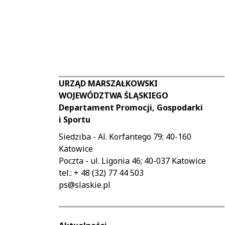
Korzystanie
will
z
be
galerii
possible
za
to
pomocą
browse
skrótów
the
klawiszowych:
gallery
URZĄD MARSZAŁKOWSKI
of
Escape:
WOJEWÓDZTWA ŚLĄSKIEGO
subsequent
zamyka
Departament Promocji, Gospodarki
images.
galerie.
i Sportu
Using
Spacja:
Siedziba - Al. Korfantego 79; 40-160
the
uruchamia/zatrzymuje
Katowice
gallery
automatyczny
Poczta - ul. Ligonia 46; 40-037 Katowice
using
slaidshow
tel.: + 48 (32) 77 44 503
keyboard
(play/pause).
ps@slaskie.pl
shortcuts:
Lewa
strzałka:
Escape:
poprzedni
closes