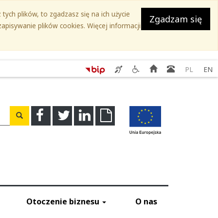
tych plików, to zgadzasz się na ich użycie
Zgadzam się
apisywanie plików cookies. Więcej informacji
Serwis
Serwis
Strona
Książka
PL
EN
SEKAP
Ślaskie.
główna
teleadreso
-
Przyjazne
Świadczenie
niepełnosprawnym
usług
-
a
Facebook
Twitter
Linkedin
Download
Wyszukaj
tłumacza
Kontakty
migowego
do
instytucji
Otoczenie biznesu
O nas