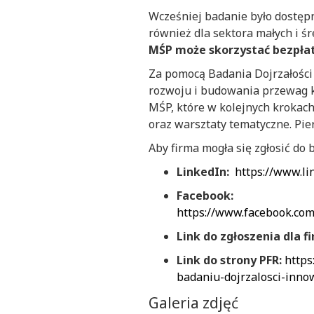
Wcześniej badanie było dostępn
również dla sektora małych i 
MŚP może skorzystać bezpłat
Za pomocą Badania Dojrzałości
rozwoju i budowania przewag k
MŚP, które w kolejnych krokac
oraz warsztaty tematyczne. Pi
Aby firma mogła się zgłosić do
LinkedIn:
https://www.li
Facebook:
https://www.facebook.c
Link do zgłoszenia dla f
Link do strony PFR:
https
badaniu-dojrzalosci-inno
Galeria zdjęć