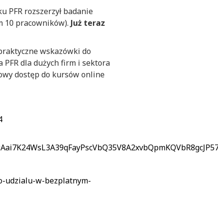
ku PFR rozszerzył badanie
um 10 pracowników).
Już teraz
 praktyczne wskazówki do
PFR dla dużych firm i sektora
owy dostęp do kursów online
4
VKwAai7K24WsL3A39qFayPscVbQ35V8A2xvbQpmKQVbR8gcJP57
-do-udzialu-w-bezplatnym-