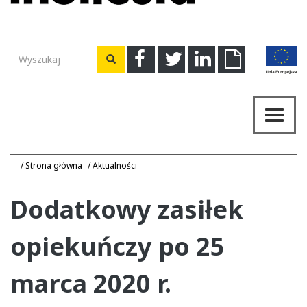
Wyszukiwarka
Facebook
Twitter
Linkedin
Download
Wyszukaj
Przeł
nawig
Strona główna
Aktualności
Dodatkowy zasiłek
opiekuńczy po 25
marca 2020 r.