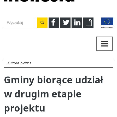
Wyszukiwarka
Facebook
Twitter
Linkedin
Download
Wyszukaj
Przeł
nawig
Strona główna
Gminy biorące udział
w drugim etapie
projektu