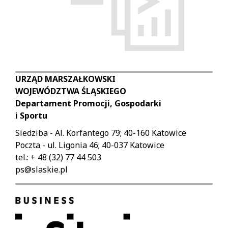
galerii
possible
za
to
pomocą
browse
skrótów
the
klawiszowych:
gallery
of
Escape:
URZĄD MARSZAŁKOWSKI
subsequent
zamyka
WOJEWÓDZTWA ŚLĄSKIEGO
images.
galerie.
Departament Promocji, Gospodarki
Using
Spacja:
i Sportu
the
uruchamia/zatrzymuje
gallery
automatyczny
Siedziba - Al. Korfantego 79; 40-160 Katowice
using
slaidshow
Poczta - ul. Ligonia 46; 40-037 Katowice
keyboard
(play/pause).
tel.: + 48 (32) 77 44 503
shortcuts:
Lewa
ps@slaskie.pl
strzałka:
Escape:
poprzedni
closes
slaid.
the
Prawa
galleries.