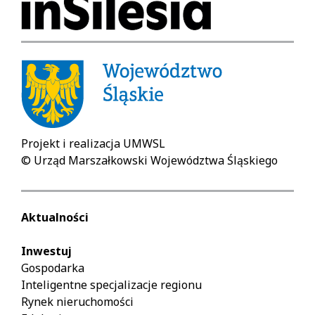
strzałka:
Space:
następny
starts
slaid.
/
stops
automatic
slaidshow
(play
/
pause).
Projekt i realizacja UMWSL
Left
© Urząd Marszałkowski Województwa Śląskiego
arrow:
previous
slaid.
Aktualności
Right
arrow:
Inwestuj
next
Gospodarka
slaid.
Inteligentne specjalizacje regionu
Rynek nieruchomości