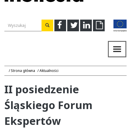
Wyszukiwarka
Facebook
Twitter
Linkedin
Download
Wyszukaj
Przeł
nawig
Strona główna
Aktualności
II posiedzenie
Śląskiego Forum
Ekspertów