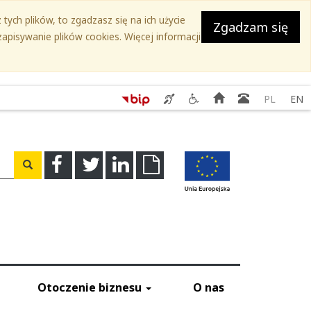
tych plików, to zgadzasz się na ich użycie
Zgadzam się
apisywanie plików cookies. Więcej informacji
Serwis
Serwis
Strona
Książka
PL
EN
SEKAP
Ślaskie.
główna
teleadreso
-
Przyjazne
Świadczenie
niepełnosprawnym
usług
-
a
Facebook
Twitter
Linkedin
Download
Wyszukaj
tłumacza
Kontakty
migowego
do
instytucji
Otoczenie biznesu
O nas