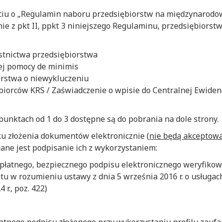
ciu o „Regulamin naboru przedsiębiorstw na międzynarodo
e z pkt II, ppkt 3 niniejszego Regulaminu, przedsiębiorst
estnictwa przedsiębiorstwa
ej pomocy de minimis
rstwa o niewykluczeniu
biorców KRS / Zaświadczenie o wpisie do Centralnej Ewidencj
unktach od 1 do 3 dostępne są do pobrania na dole strony.
ku złożenia dokumentów elektronicznie (
nie będą akceptow
ane jest podpisanie ich z wykorzystaniem:
(płatnego, bezpiecznego podpisu elektronicznego weryfik
tu w rozumieniu ustawy z dnia 5 września 2016 r. o usługach
 r., poz. 422)