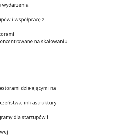
e wydarzenia.
pów i współpracę z
storami
skoncentrowane na skalowaniu
estorami działającymi na
czeństwa, infrastruktury
gramy dla startupów i
owej