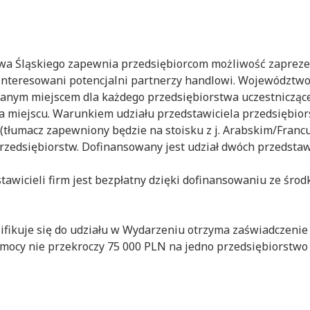
wa Śląskiego zapewnia przedsiębiorcom możliwość zaprez
ainteresowani potencjalni partnerzy handlowi. Województ
wanym miejscem dla każdego przedsiębiorstwa uczestniczące
a miejscu. Warunkiem udziału przedstawiciela przedsiębior
 (tłumacz zapewniony będzie na stoisku z j. Arabskim/Fran
rzedsiębiorstw. Dofinansowany jest udział dwóch przedstawi
tawicieli firm jest bezpłatny dzięki dofinansowaniu ze środ
lifikuje się do udziału w Wydarzeniu otrzyma zaświadczeni
mocy nie przekroczy 75 000 PLN na jedno przedsiębiorstwo