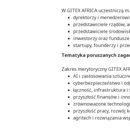
W GITEX AFRICA uczestniczą m.i
dyrektorzy i menedżerowie
przedstawiciele rządów, ad
przedstawiciele środowis
inwestorzy oraz fundusze 
startupy, founderzy i prz
Tematyka poruszanych zagad
Zakres merytoryczny GITEX AFRI
AI i zastosowania sztuczn
cyberbezpieczeństwo i od
łączność, infrastruktura 
przyszłość finansów i inn
zrównoważone technologi
przyszłość pracy, rozwój 
agritech i rozwiązania w