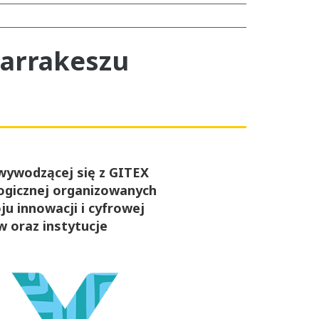
Marrakeszu
wywodzącej się z GITEX
logicznej organizowanych
u innowacji i cyfrowej
w oraz instytucje