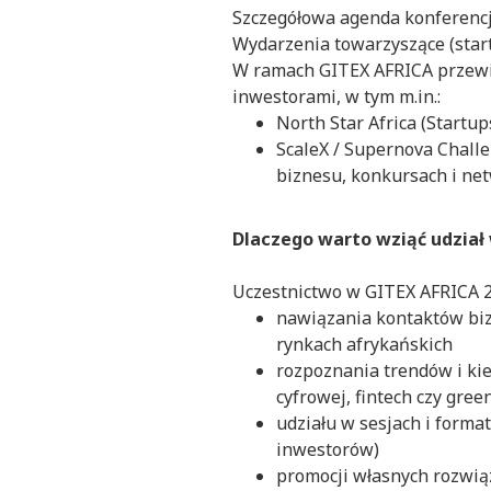
Szczegółowa agenda konferencji
Wydarzenia towarzyszące (sta
W ramach GITEX AFRICA przewid
inwestorami, w tym m.in.:
North Star Africa (Startu
ScaleX / Supernova Chal
biznesu, konkursach i ne
Dlaczego warto wziąć udział
Uczestnictwo w GITEX AFRICA 2
nawiązania kontaktów biz
rynkach afrykańskich
rozpoznania trendów i ki
cyfrowej, fintech czy gree
udziału w sesjach i forma
inwestorów)
promocji własnych rozwi