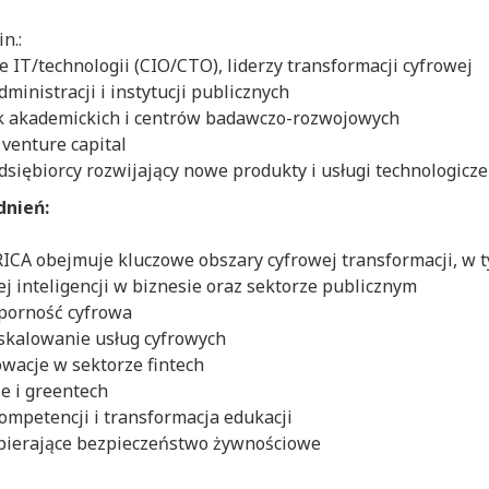
n.:
 IT/technologii (CIO/CTO), liderzy transformacji cyfrowej
ministracji i instytucji publicznych
k akademickich i centrów badawczo-rozwojowych
venture capital
edsiębiorcy rozwijający nowe produkty i usługi technologicze
nień:
CA obejmuje kluczowe obszary cyfrowej transformacji, w ty
ej inteligencji w biznesie oraz sektorze publicznym
porność cyfrowa
i skalowanie usług cyfrowych
owacje w sektorze fintech
e i greentech
kompetencji i transformacja edukacji
spierające bezpieczeństwo żywnościowe