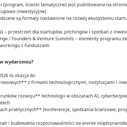
 (program, ścieżki tematyczne) jest publikowana na stroni
rtupowo-inwestycyjne)
ziane są formaty nastawione na rozwój ekosystemu startu
ps) – przestrzeń dla startupów, pitchingów i spotkań z inwe
lenge / Founders & Venture Summits – elementy programu 
tworkingu z funduszami
 w wydarzeniu?
026 to okazja do:
nesowych** z firmami technologicznymi, instytucjami i inw
erunków rozwoju** technologii w obszarach AI, cyberbezpie
ntech
tach praktycznych** (konferencje, spotkania branżowe, pro
ązań i budowania rozpoznawalności na arenie międzynarod