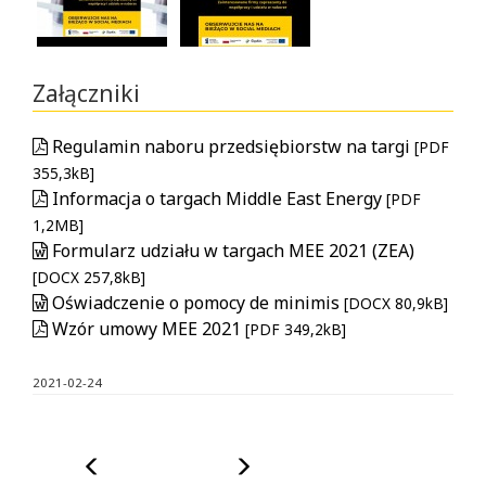
obrazku
the
zostanie
image
otwarte
a
okno
modal
Załączniki
modalne
window
z
will
Regulamin naboru przedsiębiorstw na targi
[PDF
dużą
open
355,3kB]
wersją
with
Informacja o targach Middle East Energy
[PDF
obrazka.
a
1,2MB]
Możliwe
large
Formularz udziału w targach MEE 2021 (ZEA)
będzie
version
[DOCX 257,8kB]
przeglądanie
of
Oświadczenie o pomocy de minimis
[DOCX 80,9kB]
galerii
the
Wzór umowy MEE 2021
[PDF 349,2kB]
kolejnych
image.
obrazków.
It
2021-02-24
Korzystanie
will
z
be
galerii
possible
Poprzedni
Następny
za
to