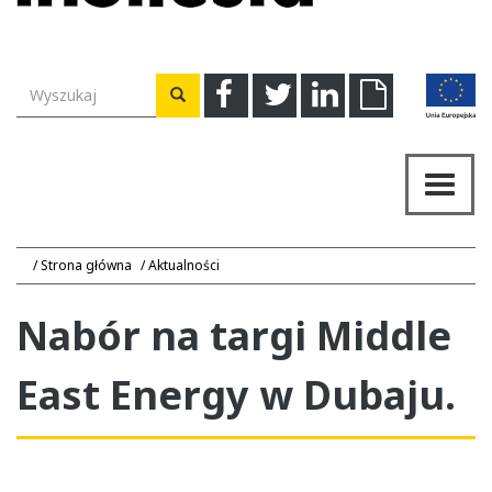
Wyszukiwarka
Facebook
Twitter
Linkedin
Download
Wyszukaj
Przeł
nawig
Strona główna
Aktualności
Nabór na targi Middle
East Energy w Dubaju.