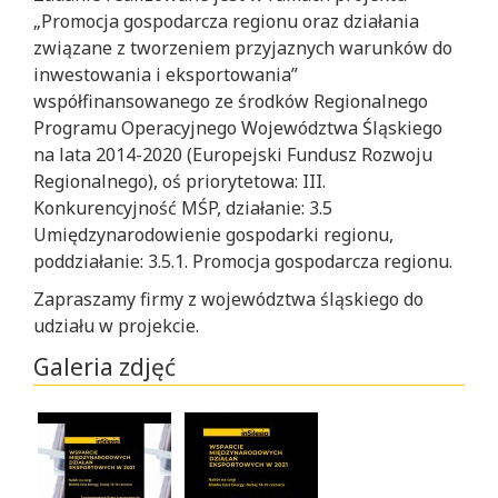
„Promocja gospodarcza regionu oraz działania
związane z tworzeniem przyjaznych warunków do
inwestowania i eksportowania”
współfinansowanego ze środków Regionalnego
Programu Operacyjnego Województwa Śląskiego
na lata 2014-2020 (Europejski Fundusz Rozwoju
Regionalnego), oś priorytetowa: III.
Konkurencyjność MŚP, działanie: 3.5
Umiędzynarodowienie gospodarki regionu,
poddziałanie: 3.5.1. Promocja gospodarcza regionu.
Zapraszamy firmy z województwa śląskiego do
udziału w projekcie.
Galeria zdjęć
Po
After
kliknięciu
clicking
na
on