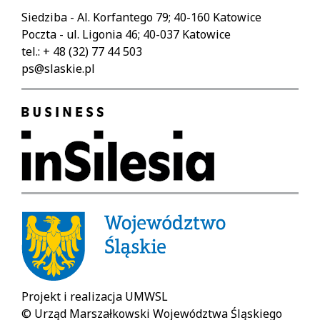
stops
Siedziba - Al. Korfantego 79; 40-160 Katowice
automatic
Poczta - ul. Ligonia 46; 40-037 Katowice
slaidshow
tel.: + 48 (32) 77 44 503
(play
ps@slaskie.pl
/
pause).
Left
arrow:
previous
slaid.
Right
arrow:
next
slaid.
Projekt i realizacja UMWSL
© Urząd Marszałkowski Województwa Śląskiego