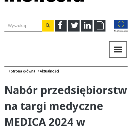
Wyszukiwarka
Facebook
Twitter
Linkedin
Download
Wyszukaj
Przeł
nawig
Strona główna
Aktualności
Nabór przedsiębiorstw
na targi medyczne
MEDICA 2024 w