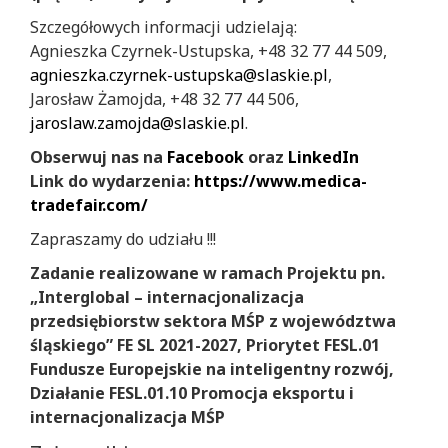
Szczegółowych informacji udzielają:
Agnieszka Czyrnek-Ustupska, +48 32 77 44 509,
agnieszka.czyrnek-ustupska@slaskie.pl
,
Jarosław Żamojda, +48 32 77 44 506,
jaroslaw.zamojda@slaskie.pl
.
Obserwuj nas na
Facebook
oraz
LinkedIn
Link do wydarzenia:
https://www.medica-
tradefair.com/
Zapraszamy do udziału !!!
Zadanie realizowane w ramach Projektu pn.
„Interglobal – internacjonalizacja
przedsiębiorstw sektora MŚP z województwa
śląskiego” FE SL 2021-2027, Priorytet FESL.01
Fundusze Europejskie na inteligentny rozwój,
Działanie FESL.01.10 Promocja eksportu i
internacjonalizacja MŚP