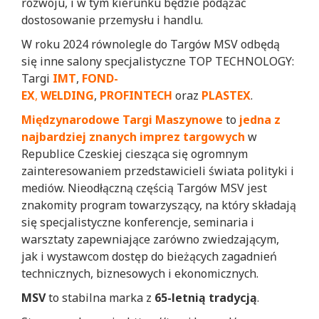
rozwoju, i w tym kierunku będzie podążać
dostosowanie przemysłu i handlu.
W roku 2024 równolegle do Targów MSV odbędą
się inne salony specjalistyczne TOP TECHNOLOGY:
Targi
IMT
,
FOND-
EX
,
WELDING
,
PROFINTECH
oraz
PLASTEX
.
Międzynarodowe Targi Maszynowe
to
jedna z
najbardziej znanych imprez targowych
w
Republice Czeskiej ciesząca się ogromnym
zainteresowaniem przedstawicieli świata polityki i
mediów. Nieodłączną częścią Targów MSV jest
znakomity program towarzyszący, na który składają
się specjalistyczne konferencje, seminaria i
warsztaty zapewniające zarówno zwiedzającym,
jak i wystawcom dostęp do bieżących zagadnień
technicznych, biznesowych i ekonomicznych.
MSV
to stabilna marka z
65-letnią tradycją
.