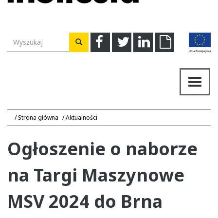
Wyszukiwarka
Facebook
Twitter
Linkedin
Download
Wyszukaj
Przeł
nawig
Strona główna
Aktualności
Ogłoszenie o naborze
na Targi Maszynowe
MSV 2024 do Brna