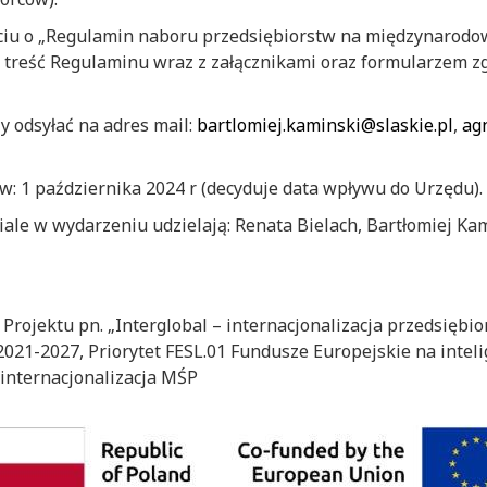
ciu o „Regulamin naboru przedsiębiorstw na międzynarodo
 treść Regulaminu wraz z załącznikami oraz formularzem 
 odsyłać na adres mail:
bartlomiej.kaminski@slaskie.pl
,
ag
: 1 października 2024 r (decyduje data wpływu do Urzędu).
iale w wydarzeniu udzielają: Renata Bielach, Bartłomiej Kam
rojektu pn. „Interglobal – internacjonalizacja przedsiębi
021-2027, Priorytet FESL.01 Fundusze Europejskie na inteli
 internacjonalizacja MŚP