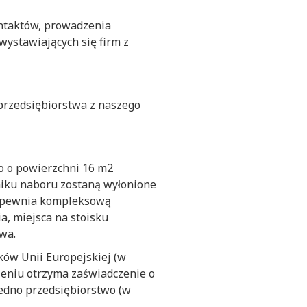
ntaktów, prowadzenia
wystawiających się firm z
 przedsiębiorstwa z naszego
o o powierzchni 16 m2
niku naboru zostaną wyłonione
 zapewnia kompleksową
, miejsca na stoisku
wa.
ków Unii Europejskiej (w
zeniu otrzyma zaświadczenie o
edno przedsiębiorstwo (w