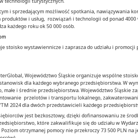
ów technologii turystycznych.
m i sprzedającym możliwość spotkania, nawiązywania ko
produktów i usług, rozwiązań i technologii od ponad 4000 
a każdego roku ok 50 000 osób.
om
e stoisko wystawiennicze i zaprasza do udziału i promocji
nterGlobal, Województwo Śląskie organizuje wspólne stoisk
 stanowisk dla każdego wybranego przedsiębiorstwa. W wy
ro, małe i średnie przedsiębiorstwa. Województwo Śląskie
ntowanie przelotów i transportu lokalnego, zakwaterowania
M 2024 dla dwóch przedstawicieli każdego przedsiębiorst
iębiorców jest bezkosztowy, dzięki dofinansowaniu ze środ
edsiębiorstwo, które zakwalifikuje się do udziału w Wydar
 Poziom otrzymanej pomocy nie przekroczy 73 500 PLN na j
orców).