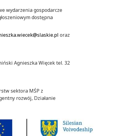
we wydarzenia gospodarcze
zgłoszeniowym dostępna
nieszka.wiecek@slaskie.pl
oraz
iński Agnieszka Więcek tel. 32
orstw sektora MŚP z
gentny rozwój, Działanie