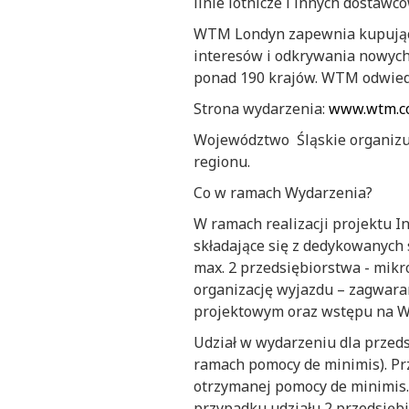
linie lotnicze i innych dostawc
WTM Londyn zapewnia kupujący
interesów i odkrywania nowych 
ponad 190 krajów. WTM odwiedz
Strona wydarzenia:
www.wtm.c
Województwo Śląskie organizuj
regionu.
Co w ramach Wydarzenia?
W ramach realizacji projektu I
składające się z dedykowanych
max. 2 przedsiębiorstwa - mik
organizację wyjazdu – zagwara
projektowym oraz wstępu na WT
Udział w wydarzeniu dla przeds
ramach pomocy de minimis). Prz
otrzymanej pomocy de minimis.
przypadku udziału 2 przedsiębi