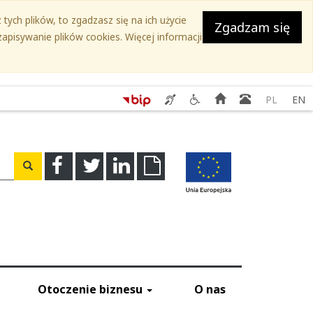
tych plików, to zgadzasz się na ich użycie
Zgadzam się
apisywanie plików cookies. Więcej informacji
Serwis
Serwis
Strona
Książka
PL
EN
SEKAP
Ślaskie.
główna
teleadreso
-
Przyjazne
Świadczenie
niepełnosprawnym
usług
-
a
Facebook
Twitter
Linkedin
Download
Wyszukaj
tłumacza
Kontakty
migowego
do
instytucji
Otoczenie biznesu
O nas