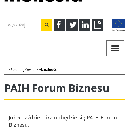
Wyszukiwarka
Facebook
Twitter
Linkedin
Download
Wyszukaj
Przeł
nawig
Strona główna
Aktualności
PAIH Forum Biznesu
Już 5 października odbędzie się PAIH Forum
Biznesu.