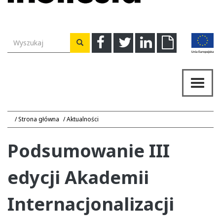
Wyszukiwarka
Facebook
Twitter
Linkedin
Download
Wyszukaj
Przeł
nawig
Strona główna
Aktualności
Podsumowanie III
edycji Akademii
Internacjonalizacji