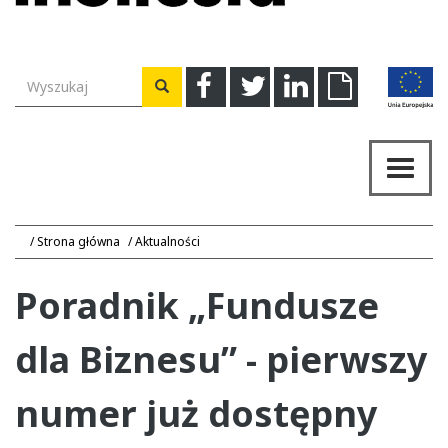
Wyszukiwarka
Facebook
Twitter
Linkedin
Download
Wyszukaj
Przeł
nawig
Strona główna
Aktualności
Poradnik „Fundusze
dla Biznesu” - pierwszy
numer już dostępny