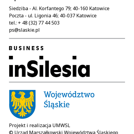
the
uruchamia/zatrzymuje
gallery
automatyczny
Siedziba - Al. Korfantego 79; 40-160 Katowice
using
slaidshow
Poczta - ul. Ligonia 46; 40-037 Katowice
keyboard
(play/pause).
tel.: + 48 (32) 77 44 503
shortcuts:
Lewa
ps@slaskie.pl
strzałka:
Escape:
poprzedni
closes
slaid.
the
Prawa
galleries.
strzałka:
Space:
następny
starts
slaid.
/
stops
automatic
slaidshow
(play
/
pause).
Projekt i realizacja UMWSL
Left
© Urząd Marszałkowski Województwa Śląskiego