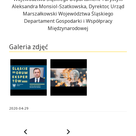
Aleksandra Monsiol-Szatkowska, Dyrektor, Urząd
Marszałkowski Województwa Śląskiego
Departament Gospodarki i Współpracy
Międzynarodowej
Galeria zdjęć
Po
After
kliknięciu
clicking
na
on
obrazku
the
zostanie
image
otwarte
a
okno
modal
2020-04-29
modalne
window
z
will
dużą
open
Poprzedni
Następny
wersją
with