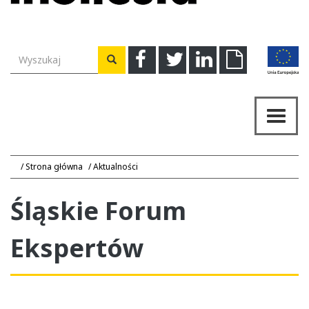
Wyszukiwarka
Facebook
Twitter
Linkedin
Download
Wyszukaj
Przeł
nawig
Strona główna
Aktualności
Śląskie Forum
Ekspertów