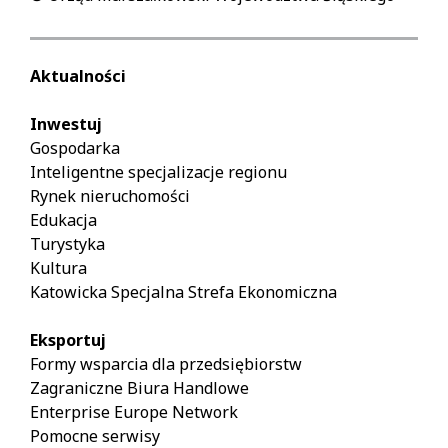
arrow:
previous
slaid.
Aktualności
Right
arrow:
Inwestuj
next
Gospodarka
slaid.
Inteligentne specjalizacje regionu
Rynek nieruchomości
Edukacja
Turystyka
Kultura
Katowicka Specjalna Strefa Ekonomiczna
Eksportuj
Formy wsparcia dla przedsiębiorstw
Zagraniczne Biura Handlowe
Enterprise Europe Network
Pomocne serwisy