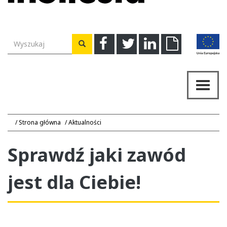
Wyszukiwarka
Facebook
Twitter
Linkedin
Download
Wyszukaj
Przeł
nawig
Strona główna
Aktualności
Sprawdź jaki zawód
jest dla Ciebie!