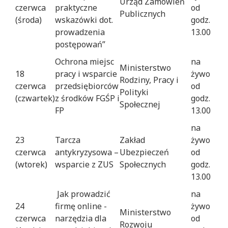
Urząd Zamówień
czerwca
praktyczne
od
Publicznych
(środa)
wskazówki dot.
godz.
prowadzenia
13.00
postępowań”
Ochrona miejsc
na
Ministerstwo
18
pracy i wsparcie
żywo
Rodziny, Pracy i
czerwca
przedsiębiorców
od
Polityki
(czwartek)
z środków FGŚP i
godz.
Społecznej
FP
13.00
na
23
Tarcza
Zakład
żywo
czerwca
antykryzysowa –
Ubezpieczeń
od
(wtorek)
wsparcie z ZUS
Społecznych
godz.
13.00
Jak prowadzić
na
24
firmę online -
żywo
Ministerstwo
czerwca
narzędzia dla
od
Rozwoju