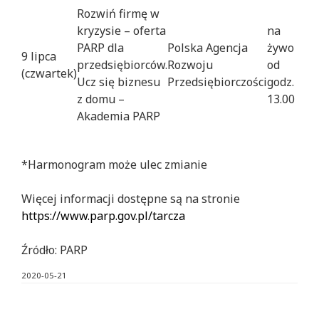
Rozwiń firmę w
kryzysie – oferta
na
PARP dla
Polska Agencja
żywo
9 lipca
przedsiębiorców.
Rozwoju
od
(czwartek)
Ucz się biznesu
Przedsiębiorczości
godz.
z domu –
13.00
Akademia PARP
*Harmonogram może ulec zmianie
Więcej informacji dostępne są na stronie
https://www.parp.gov.pl/tarcza
Źródło: PARP
2020-05-21