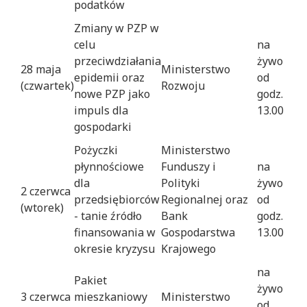
podatków
Zmiany w PZP w
celu
na
przeciwdziałania
żywo
28 maja
Ministerstwo
epidemii oraz
od
(czwartek)
Rozwoju
nowe PZP jako
godz.
impuls dla
13.00
gospodarki
Pożyczki
Ministerstwo
płynnościowe
Funduszy i
na
dla
Polityki
żywo
2 czerwca
przedsiębiorców
Regionalnej oraz
od
(wtorek)
- tanie źródło
Bank
godz.
finansowania w
Gospodarstwa
13.00
okresie kryzysu
Krajowego
na
Pakiet
żywo
3 czerwca
mieszkaniowy
Ministerstwo
od