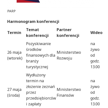
PARP
Harmonogram konferencji
Temat
Partner
Termin
Wideo
konferencji
konferencji
Pozyskiwanie
na
środków
żywo
26 maja
Ministerstwo
finansowych dla
od
(wtorek)
Rozwoju
branży
godz.
turystycznej
13.00
Wydłużony
termin na
na
złożenie zeznań
żywo
27 maja
Ministerstwo
przez
od
(środa)
Finansów
przedsiębiorców
godz.
i zapłaty
13.00