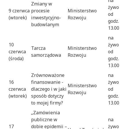
na
Zmiany w
żywo
9 czerwca
procesie
Ministerstwo
od
(wtorek)
inwestycyjno-
Rozwoju
godz.
budowlanym
13.00
na
10
żywo
Tarcza
Ministerstwo
czerwca
od
samorządowa
Rozwoju
(środa)
godz.
13.00
Zrównoważone
na
16
finansowanie -
żywo
Ministerstwo
czerwca
dlaczego i w jaki
od
Rozwoju
(wtorek)
sposób dotyczy
godz.
to mojej firmy?
13.00
„Zamówienia
publiczne w
na
17
dobie epidemii –
żywo