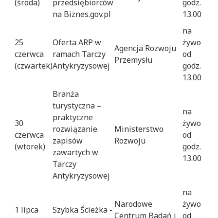
(środa)
przedsiębiorców
godz.
na Biznes.gov.pl
13.00
na
25
Oferta ARP w
żywo
Agencja Rozwoju
czerwca
ramach Tarczy
od
Przemysłu
(czwartek)
Antykryzysowej
godz.
13.00
Branża
turystyczna –
na
praktyczne
30
żywo
rozwiązanie
Ministerstwo
czerwca
od
zapisów
Rozwoju
(wtorek)
godz.
zawartych w
13.00
Tarczy
Antykryzysowej
na
Narodowe
żywo
1 lipca
Szybka Ścieżka -
Centrum Badań i
od