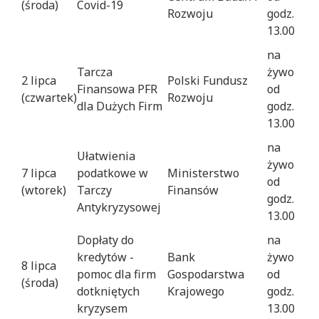
(środa)
Covid-19
Rozwoju
godz.
13.00
na
Tarcza
żywo
2 lipca
Polski Fundusz
Finansowa PFR
od
(czwartek)
Rozwoju
dla Dużych Firm
godz.
13.00
na
Ułatwienia
żywo
7 lipca
podatkowe w
Ministerstwo
od
(wtorek)
Tarczy
Finansów
godz.
Antykryzysowej
13.00
Dopłaty do
na
kredytów -
Bank
żywo
8 lipca
pomoc dla firm
Gospodarstwa
od
(środa)
dotkniętych
Krajowego
godz.
kryzysem
13.00