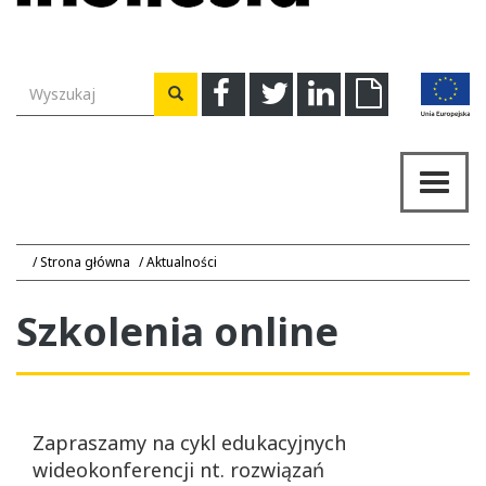
Wyszukiwarka
Facebook
Twitter
Linkedin
Download
Wyszukaj
Przeł
nawig
Strona główna
Aktualności
Szkolenia online
Zapraszamy na cykl edukacyjnych
wideokonferencji nt. rozwiązań