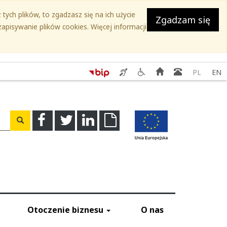
tych plików, to zgadzasz się na ich użycie
Zgadzam się
apisywanie plików cookies. Więcej informacji
Serwis
Serwis
Strona
Książka
PL
EN
SEKAP
Ślaskie.
główna
teleadreso
-
Przyjazne
Świadczenie
niepełnosprawnym
usług
-
a
Facebook
Twitter
Linkedin
Download
Wyszukaj
tłumacza
Kontakty
migowego
do
instytucji
Otoczenie biznesu
O nas