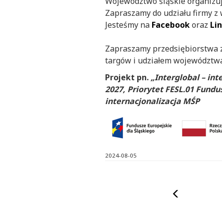
Województwo śląskie organizuj
Zapraszamy do udziału firmy z
Jesteśmy na
Facebook
oraz
Li
Zapraszamy przedsiębiorstwa z 
targów i udziałem województwa
Projekt pn.
„Interglobal – in
2027, Priorytet FESL.01 Fundu
internacjonalizacja MŚP
2024-08-05
Poprzedni