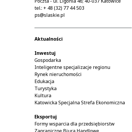
Poczta - ul. Ligonia 46; 40-037 Katowice
tel.: + 48 (32) 77 44 503
ps@slaskie.pl
Aktualności
Inwestuj
Gospodarka
Inteligentne specjalizacje regionu
Rynek nieruchomości
Edukacja
Turystyka
Kultura
Katowicka Specjalna Strefa Ekonomiczna
Eksportuj
Formy wsparcia dla przedsiębiorstw
Zagraniczne Biura Handlowe