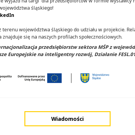
e wyjazd na targi dla przedsiębiorców w formie wystawcy n
 województwa śląskiego!
nkedIn
terenu województwa śląskiego do udziału w projekcie. Relac
 znajduje się na naszych profilach społecznościowych.
ternacjonalizacja przedsiębiorstw sektora MŚP z wojewód
sze Europejskie na inteligentny rozwój, Działanie FESL.0
Wiadomości