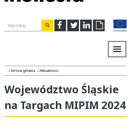
Wyszukiwarka
Facebook
Twitter
Linkedin
Download
Wyszukaj
Przeł
nawig
Strona główna
Aktualności
Województwo Śląskie
na Targach MIPIM 2024