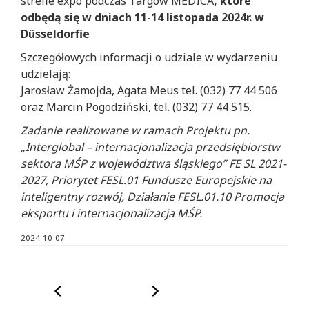
strefie expo podczas Targów MEDICA
, które
odbędą się w dniach 11-14 listopada 2024r. w
Düsseldorfie
Szczegółowych informacji o udziale w wydarzeniu
udzielają:
Jarosław Żamojda, Agata Meus tel. (032) 77 44 506
oraz Marcin Pogodziński, tel. (032) 77 44 515.
Zadanie realizowane w ramach Projektu pn.
„Interglobal – internacjonalizacja przedsiębiorstw
sektora MŚP z województwa śląskiego” FE SL 2021-
2027, Priorytet FESL.01 Fundusze Europejskie na
inteligentny rozwój, Działanie FESL.01.10 Promocja
eksportu i internacjonalizacja MŚP.
2024-10-07
Poprzedni
Następny