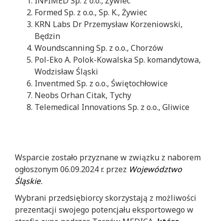
INFIMED Sp. z o.o., Żywiec
Formed Sp. z o.o., Sp. K., Żywiec
KRN Labs Dr Przemysław Korzeniowski,
Będzin
Woundscanning Sp. z o.o., Chorzów
Pol-Eko A. Polok-Kowalska Sp. komandytowa,
Wodzisław Śląski
Inventmed Sp. z o.o., Świętochłowice
Neobs Orhan Citak, Tychy
Telemedical Innovations Sp. z o.o., Gliwice
Wsparcie zostało przyznane w związku z naborem
ogłoszonym 06.09.2024 r. przez
Województwo
Śląskie
.
Wybrani przedsiębiorcy skorzystają z możliwości
prezentacji swojego potencjału eksportowego w