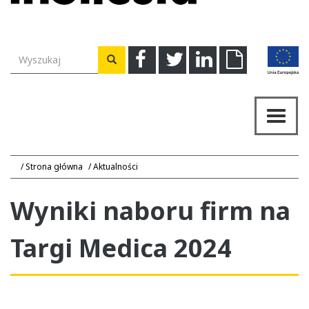
Wyszukiwarka
Facebook
Twitter
Linkedin
Download
Wyszukaj
Przeł
nawig
Strona główna
Aktualności
Wyniki naboru firm na
Targi Medica 2024