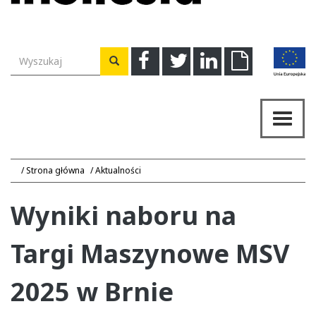
Wyszukiwarka
Facebook
Twitter
Linkedin
Download
Wyszukaj
Przeł
nawig
Strona główna
Aktualności
Wyniki naboru na
Targi Maszynowe MSV
2025 w Brnie