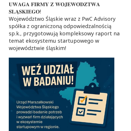
𝐔𝐖𝐀𝐆𝐀 𝐅𝐈𝐑𝐌𝐘 𝐙 𝐖𝐎𝐉𝐄𝐖𝐎́𝐃𝐙𝐓𝐖𝐀
𝐒́𝐋𝐀̨𝐒𝐊𝐈𝐄𝐆𝐎!
Województwo Śląskie wraz z PwC Advisory
spółka z ograniczoną odpowiedzalnością
sp.k., przygotowują kompleksowy raport na
temat ekosystemu startupowego w
województwie śląskim!