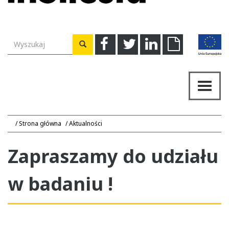
Wyszukiwarka
Facebook
Twitter
Linkedin
Download
Wyszukaj
Przeł
nawig
Strona główna
Aktualności
Zapraszamy do udziału
w badaniu !