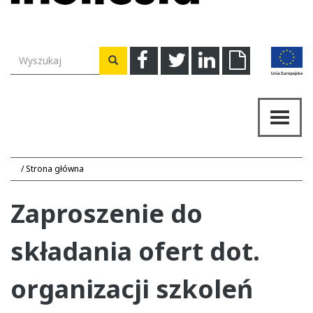
Wyszukiwarka
Facebook
Twitter
Linkedin
Download
Wyszukaj
Przeł
nawig
Strona główna
Zaproszenie do
składania ofert dot.
organizacji szkoleń