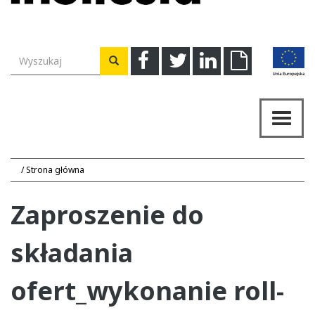
Wyszukiwarka
Facebook
Twitter
Linkedin
Download
Wyszukaj
Przeł
nawig
Strona główna
Zaproszenie do
składania
ofert_wykonanie roll-