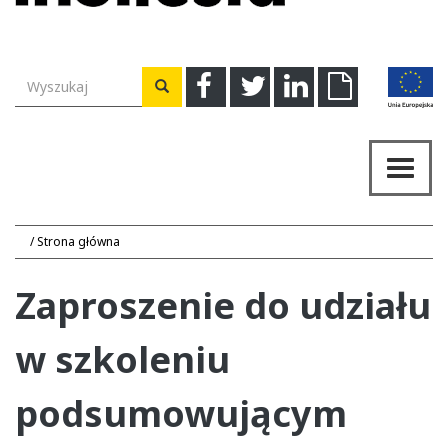
Wyszukiwarka
Facebook
Twitter
Linkedin
Download
Wyszukaj
Przeł
nawig
Strona główna
Zaproszenie do udziału
w szkoleniu
podsumowującym