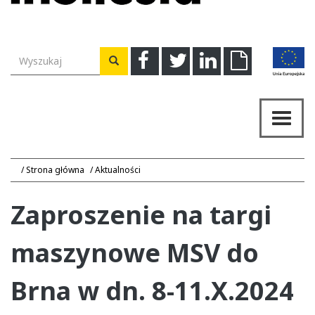
Wyszukiwarka
Facebook
Twitter
Linkedin
Download
Wyszukaj
Przeł
nawig
Strona główna
Aktualności
Zaproszenie na targi
maszynowe MSV do
Brna w dn. 8-11.X.2024