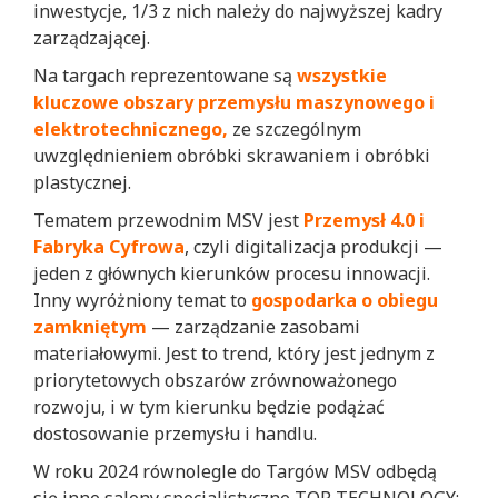
inwestycje, 1/3 z nich należy do najwyższej kadry
zarządzającej.
Na targach reprezentowane są
wszystkie
kluczowe obszary przemysłu maszynowego i
elektrotechnicznego,
ze szczególnym
uwzględnieniem obróbki skrawaniem i obróbki
plastycznej.
Tematem przewodnim MSV jest
Przemysł 4.0 i
Fabryka Cyfrowa
, czyli digitalizacja produkcji —
jeden z głównych kierunków procesu innowacji.
Inny wyróżniony temat to
gospodarka o obiegu
zamkniętym
— zarządzanie zasobami
materiałowymi. Jest to trend, który jest jednym z
priorytetowych obszarów zrównoważonego
rozwoju, i w tym kierunku będzie podążać
dostosowanie przemysłu i handlu.
W roku 2024 równolegle do Targów MSV odbędą
się inne salony specjalistyczne TOP TECHNOLOGY: