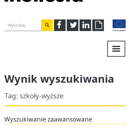
Wyszukiwarka
Facebook
Twitter
Linkedin
Download
Wyszukaj
Przeł
nawig
Wynik wyszukiwania
Tag: szkoły-wyższe
Wyszukiwanie zaawansowane