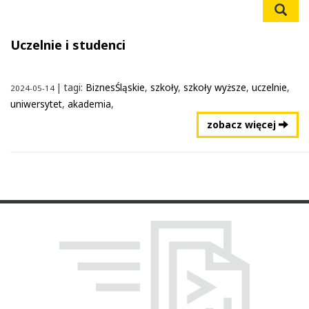
Wys
Uczelnie i studenci
| tagi:
BiznesŚląskie
,
szkoły
,
szkoły wyższe
,
uczelnie
,
2024-05-14
uniwersytet
,
akademia
,
zobacz więcej