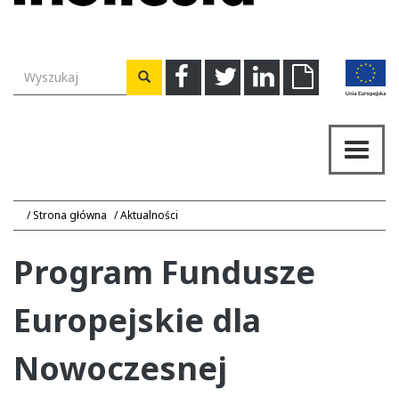
Wyszukiwarka
Facebook
Twitter
Linkedin
Download
Wyszukaj
Przeł
nawig
Strona główna
Aktualności
Program Fundusze
Europejskie dla
Nowoczesnej