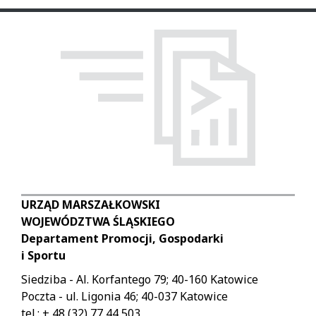
przeglądanie
of
galerii
the
kolejnych
image.
obrazków.
It
Korzystanie
will
z
be
galerii
possible
za
to
pomocą
browse
skrótów
the
klawiszowych:
gallery
of
Escape:
URZĄD MARSZAŁKOWSKI
subsequent
zamyka
WOJEWÓDZTWA ŚLĄSKIEGO
images.
galerie.
Departament Promocji, Gospodarki
Using
Spacja:
i Sportu
the
uruchamia/zatrzymuje
gallery
automatyczny
Siedziba - Al. Korfantego 79; 40-160 Katowice
using
slaidshow
Poczta - ul. Ligonia 46; 40-037 Katowice
keyboard
(play/pause).
tel.: + 48 (32) 77 44 503