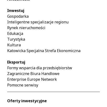
Right
arrow:
Inwestuj
next
Gospodarka
slaid.
Inteligentne specjalizacje regionu
Rynek nieruchomości
Edukacja
Turystyka
Kultura
Katowicka Specjalna Strefa Ekonomiczna
Eksportuj
Formy wsparcia dla przedsiębiorstw
Zagraniczne Biura Handlowe
Enterprise Europe Network
Pomocne serwisy
Oferty inwestycyjne