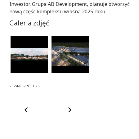
Inwestor, Grupa AB Development, planuje otworzyć
nową część kompleksu wiosną 2025 roku.
Galeria zdjęć
Po
After
kliknięciu
clicking
na
on
obrazku
the
zostanie
image
otwarte
a
okno
modal
2024-06-19 11:25
modalne
window
z
will
dużą
open
Poprzedni
Następny
wersją
with
obrazka.
a
Możliwe
large
będzie
version