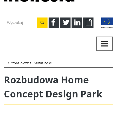
Wyszukiwarka
Facebook
Twitter
Linkedin
Download
Wyszukaj
Przeł
nawig
Strona główna
Aktualności
Rozbudowa Home
Concept Design Park