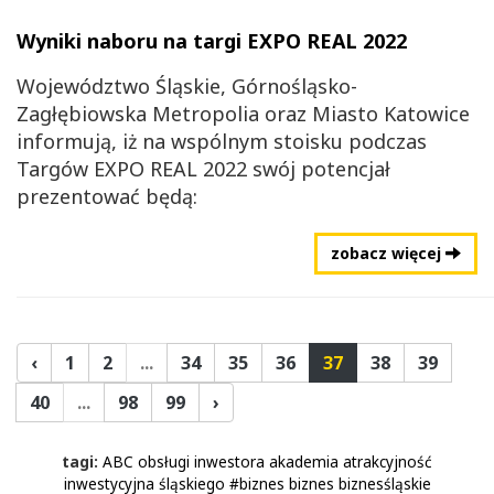
Wyniki naboru na targi EXPO REAL 2022
Województwo Śląskie, Górnośląsko-
Zagłębiowska Metropolia oraz Miasto Katowice
informują, iż na wspólnym stoisku podczas
Targów EXPO REAL 2022 swój potencjał
prezentować będą:
zobacz więcej
‹
1
2
...
34
35
36
37
38
39
40
...
98
99
›
tagi:
ABC obsługi inwestora
akademia
atrakcyjność
inwestycyjna śląskiego
#biznes
biznes
biznesśląskie