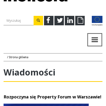
Wyszukiwarka
Facebook
Twitter
Linkedin
Download
Wyszukaj
Przeł
nawig
Strona główna
Wiadomości
Rozpoczyna się Property Forum w Warszawie!