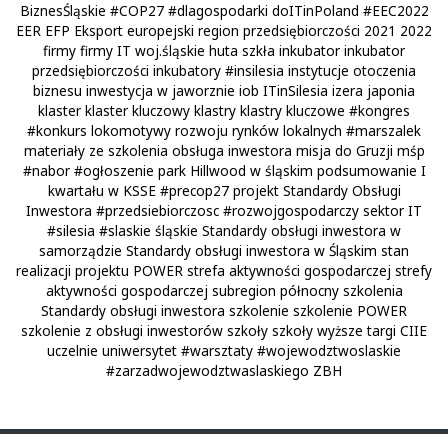
BiznesŚląskie
#COP27
#dlagospodarki
doITinPoland
#EEC2022
EER
EFP
Eksport
europejski region przedsiębiorczości 2021 2022
firmy
firmy IT woj.śląskie
huta szkła
inkubator
inkubator
przedsiębiorczości
inkubatory
#insilesia
instytucje otoczenia
biznesu
inwestycja w jaworznie
iob
ITinSilesia
izera
japonia
klaster
klaster kluczowy
klastry
klastry kluczowe
#kongres
#konkurs
lokomotywy rozwoju rynków lokalnych
#marszalek
materiały ze szkolenia obsługa inwestora
misja do Gruzji
mśp
#nabor
#ogłoszenie
park Hillwood w śląskim
podsumowanie I
kwartału w KSSE
#precop27
projekt Standardy Obsługi
Inwestora
#przedsiebiorczosc
#rozwojgospodarczy
sektor IT
#silesia
#slaskie
śląskie
Standardy obsługi inwestora w
samorządzie
Standardy obsługi inwestora w Śląskim
stan
realizacji projektu POWER
strefa aktywności gospodarczej
strefy
aktywności gospodarczej
subregion północny
szkolenia
Standardy obsługi inwestora
szkolenie
szkolenie POWER
szkolenie z obsługi inwestorów
szkoły
szkoły wyższe
targi CIIE
uczelnie
uniwersytet
#warsztaty
#wojewodztwoslaskie
#zarzadwojewodztwaslaskiego
ZBH