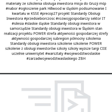
materiały ze szkolenia obsługa inwestora
misja do Gruzji
mśp
#nabor
#ogłoszenie
park Hillwood w śląskim
podsumowanie I
kwartału w KSSE
#precop27
projekt Standardy Obsługi
Inwestora
#przedsiebiorczosc
#rozwojgospodarczy
sektor IT
#silesia
#slaskie
śląskie
Standardy obsługi inwestora w
samorządzie
Standardy obsługi inwestora w Śląskim
stan
realizacji projektu POWER
strefa aktywności gospodarczej
strefy
aktywności gospodarczej
subregion północny
szkolenia
Standardy obsługi inwestora
szkolenie
szkolenie POWER
szkolenie z obsługi inwestorów
szkoły
szkoły wyższe
targi CIIE
uczelnie
uniwersytet
#warsztaty
#wojewodztwoslaskie
#zarzadwojewodztwaslaskiego
ZBH