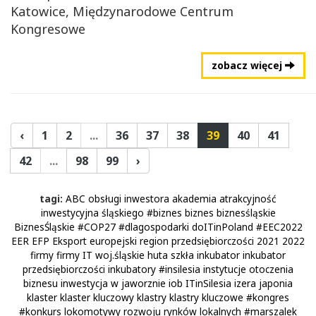
Katowice, Międzynarodowe Centrum
Kongresowe
zobacz więcej
‹
1
2
...
36
37
38
39
40
41
42
...
98
99
›
tagi:
ABC obsługi inwestora
akademia
atrakcyjność
inwestycyjna śląskiego
#biznes
biznes
biznesśląskie
BiznesŚląskie
#COP27
#dlagospodarki
doITinPoland
#EEC2022
EER
EFP
Eksport
europejski region przedsiębiorczości 2021 2022
firmy
firmy IT woj.śląskie
huta szkła
inkubator
inkubator
przedsiębiorczości
inkubatory
#insilesia
instytucje otoczenia
biznesu
inwestycja w jaworznie
iob
ITinSilesia
izera
japonia
klaster
klaster kluczowy
klastry
klastry kluczowe
#kongres
#konkurs
lokomotywy rozwoju rynków lokalnych
#marszalek