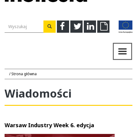
Wyszukiwarka
Facebook
Twitter
Linkedin
Download
Wyszukaj
Przeł
nawig
Strona główna
Wiadomości
Warsaw Industry Week 6. edycja