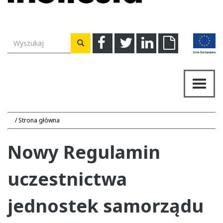
Wyszukiwarka
Facebook
Twitter
Linkedin
Download
Wyszukaj
Przeł
nawig
Strona główna
Nowy Regulamin
uczestnictwa
jednostek samorządu