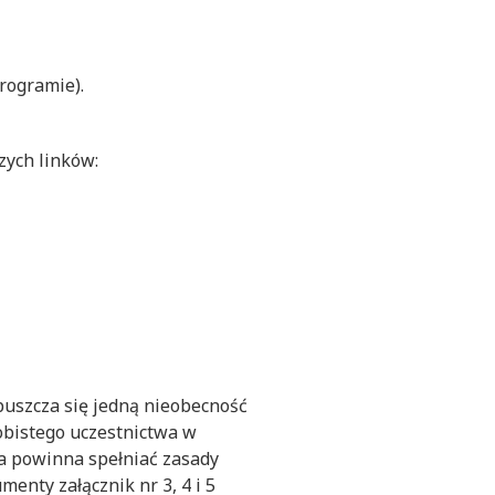
rogramie).
zych linków:
puszcza się jedną nieobecność
bistego uczestnictwa w
ca powinna spełniać zasady
enty załącznik nr 3, 4 i 5