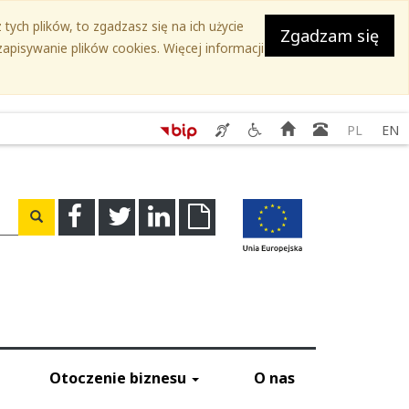
tych plików, to zgadzasz się na ich użycie
Zgadzam się
apisywanie plików cookies. Więcej informacji
Serwis
Serwis
Strona
Książka
PL
EN
SEKAP
Ślaskie.
główna
teleadreso
-
Przyjazne
Świadczenie
niepełnosprawnym
usług
-
a
Facebook
Twitter
Linkedin
Download
Wyszukaj
tłumacza
Kontakty
migowego
do
instytucji
Otoczenie biznesu
O nas