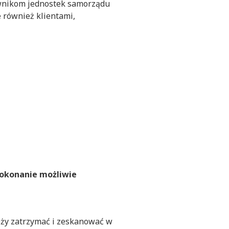
cownikom jednostek samorządu
e również klientami,
dokonanie możliwie
eży zatrzymać i zeskanować w