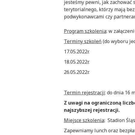
jesteśmy pewni, jak zachować 
terytorialnego, którzy mają be
podwykonawcami czy partnera
Program szkolenia
: w załączen
Terminy szkoleń
(do wyboru je
17.05.2022r.
18.05.2022r.
26.05.2022r.
Termin rejestracji
: do dnia 16 m
Z uwagi na ograniczoną licz
najszybszej rejestracji.
Miejsce szkolenia
: Stadion Ślą
Zapewniamy lunch oraz bezpłat