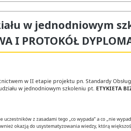
iału w jednodniowym szk
OWA I PROTOKÓŁ DYPLOM
tnictwem w II etapie projektu pn. Standardy Obsłu
udziału w jednodniowym szkoleniu pt.
ETYKIETA B
e uczestników z zasadami tego „co wypada” a co „nie wypada
ównież okazją do usystematyzowania wiedzy, którą większość