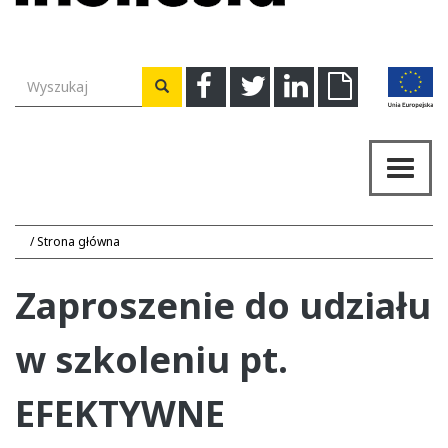
Wyszukiwarka
Facebook
Twitter
Linkedin
Download
Wyszukaj
Przeł
nawig
Strona główna
Zaproszenie do udziału
w szkoleniu pt.
EFEKTYWNE