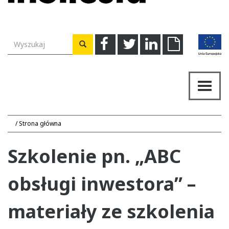
Wyszukiwarka
Facebook
Twitter
Linkedin
Download
Wyszukaj
Przeł
nawig
Strona główna
Szkolenie pn. „ABC
obsługi inwestora” –
materiały ze szkolenia