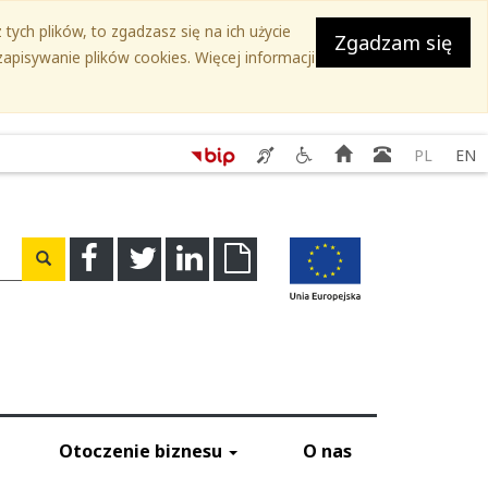
tych plików, to zgadzasz się na ich użycie
Zgadzam się
apisywanie plików cookies. Więcej informacji
Serwis
Serwis
Strona
Książka
PL
EN
SEKAP
Ślaskie.
główna
teleadreso
-
Przyjazne
Świadczenie
niepełnosprawnym
usług
-
a
Facebook
Twitter
Linkedin
Download
Wyszukaj
tłumacza
Kontakty
migowego
do
instytucji
Otoczenie biznesu
O nas