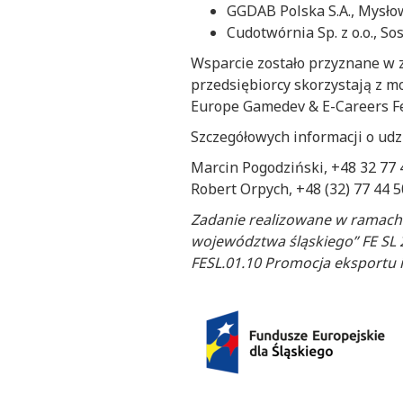
GGDAB Polska S.A., Mysło
Cudotwórnia Sp. z o.o., S
Wsparcie zostało przyznane w 
przedsiębiorcy skorzystają z m
Europe Gamedev & E-Careers Fes
Szczegółowych informacji o udz
Marcin Pogodziński, +48 32 77 
Robert Orpych, +48 (32) 77 44 
Zadanie realizowane w ramach P
województwa śląskiego” FE SL 2
FESL.01.10 Promocja eksportu i