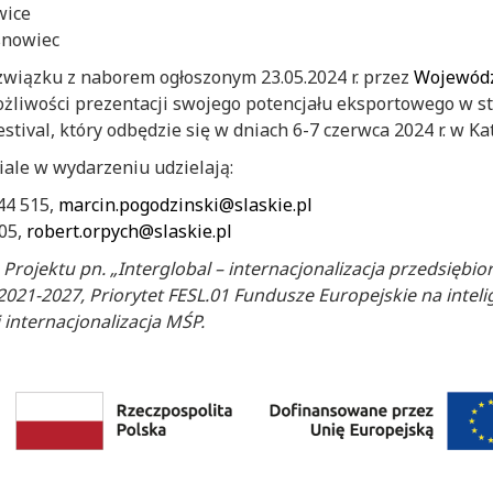
wice
osnowiec
związku z naborem ogłoszonym 23.05.2024 r. przez
Wojewódz
ożliwości prezentacji swojego potencjału eksportowego w st
tival, który odbędzie się w dniach 6-7 czerwca 2024 r. w Ka
iale w wydarzeniu udzielają:
44 515,
marcin.pogodzinski@slaskie.pl
505,
robert.orpych@slaskie.pl
rojektu pn. „Interglobal – internacjonalizacja przedsiębi
021-2027, Priorytet FESL.01 Fundusze Europejskie na inteli
 internacjonalizacja MŚP.