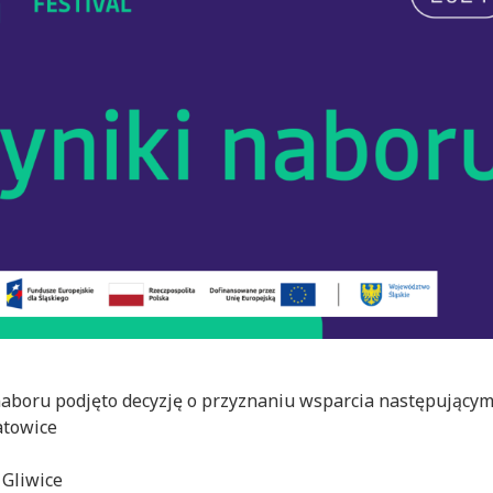
boru podjęto decyzję o przyznaniu wsparcia następującym
Katowice
Gliwice