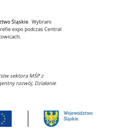
two Śląskie
. Wybrani
refie expo podczas Central
towicach.
orstw sektora MŚP z
gentny rozwój, Działanie